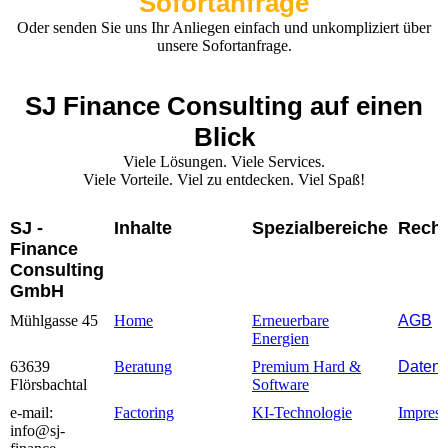
Sofortanfrage
Oder senden Sie uns Ihr Anliegen einfach und unkompliziert über
unsere Sofortanfrage.
SJ Finance Consulting auf einen
Blick
Viele Lösungen. Viele Services.
Viele Vorteile. Viel zu entdecken. Viel Spaß!
SJ -
Inhalte
Spezialbereiche
Recht
Finance
Consulting
GmbH
Mühlgasse 45
Home
Erneuerbare
AGB
Energien
63639
Beratung
Premium Hard &
Datens
Flörsbachtal
Softwar
e
e-mail:
Factoring
KI-Technologie
Impres
info@sj-